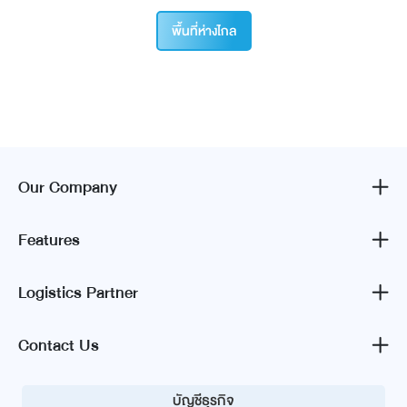
พื้นที่ห่างไกล
Our Company
Features
Logistics Partner
Contact Us
บัญชีธุรกิจ