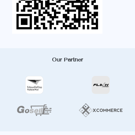
Our Partner