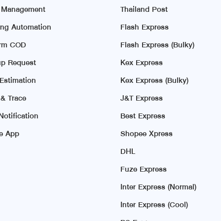
r Management
Thailand Post
ing Automation
Flash Express
irm COD
Flash Express (Bulky)
p Request
Kex Express
 Estimation
Kex Express (Bulky)
 & Trace
J&T Express
otification
Best Express
e App
Shopee Xpress
DHL
Fuze Express
Inter Express (Normal)
Inter Express (Cool)