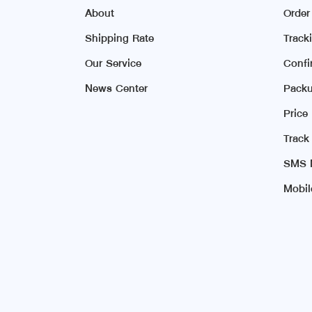
About
Orde
Shipping Rate
Track
Our Service
Conf
News Center
Packu
Price
Track
SMS N
Mobil